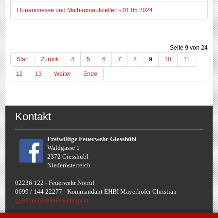
Florianimesse und Maibaumaufstellen - 01.05.2024
Seite 9 von 24
Start
Zurück
4
5
6
7
8
9
10
11
12
13
Weiter
Ende
Kontakt
Freiwillige Feuerwehr Giesshübl
Waldgasse 1
2372 Giesshübl
Niederösterreich
02236 122 - Feuerwehr Notruf
0699 / 144 22277 - Komman
dant EHBI Mayerhofer Christian
giesshuebl@feuerwehr.gv.at