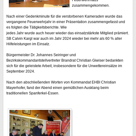
Feuerwehrhaus
zusammengekommen.
Nach einer Gedenkminute für die verstorbenen Kameraden wurde das
vergangene Feuerwehrjahr in einer Präsentation zusammengefasst und
es folgten die Tätigkeitsberichte. Wie
jedes Jahr wurde auch heuer wieder das einsatzstärkste Mitglied prämiert.
SB Calvin Kargl war auch im Jahr 2024 wieder bei mehr als 60 % aller
Hilfeleistungen im Einsatz.
Bürgermeister Dr. Johannes Seiringer und
Bezirkskommandantstellvertreter Brandrat Christian Giwiser bedankten
sich für die geleistete Arbeit, insbesondere für die Unwettereinsätze im
September 2024.
Nach den abschließenden Worten von Kommandat EHBI Christian
Mayerhofer, fand der Abend einen gemütlichen Ausklang beim
traditionellen Spanferkel-Essen.