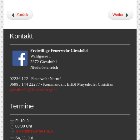
Zurück
Weiter
Kontakt
Freiwillige Feuerwehr Giesshübl
Waldgasse 1
2372 Giesshübl
Niederösterreich
02236 122 - Feuerwehr Notruf
0699 / 144 22277 - Komman
dant EHBI Mayerhofer Christian
giesshuebl@feuerwehr.gv.at
Termine
Fr, 10. Jul.
00:00
Uhr
Jugendbewerbe FJLA
Sa, 11. Jul.