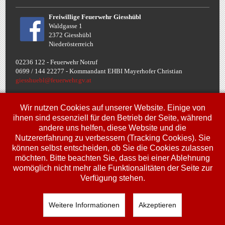
Freiwillige Feuerwehr Giesshübl
Waldgasse 1
2372 Giesshübl
Niederösterreich
02236 122 - Feuerwehr Notruf
0699 / 144 22277 - Komman
dant EHBI Mayerhofer Christian
giesshuebl@feuerwehr.gv.at
Termine
Wir nutzen Cookies auf unserer Website. Einige von
ihnen sind essenziell für den Betrieb der Seite, während
andere uns helfen, diese Website und die
Fr, 10. Jul.
Nutzererfahrung zu verbessern (Tracking Cookies). Sie
00:00
Uhr
Jugendbewerbe FJLA
können selbst entscheiden, ob Sie die Cookies zulassen
möchten. Bitte beachten Sie, dass bei einer Ablehnung
Sa, 11. Jul.
00:00
Uhr
womöglich nicht mehr alle Funktionalitäten der Seite zur
Jugendbewerbe FJLA
Verfügung stehen.
So, 12. Jul.
00:00
Uhr
Jugendbewerbe FJLA
Weitere Informationen
Akzeptieren
Copyright © 2018 Feuerwehr Giesshübl