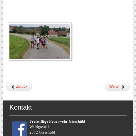
Zurück
Weiter
Kontakt
Freiwillige Feuerwehr Giesshübl
Waldgasse 1
2372 Giesshübl