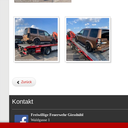
Zurück
Kontakt
Freiwillige Feuerwehr Giesshübl
Waldgasse 1
2372 Giesshübl