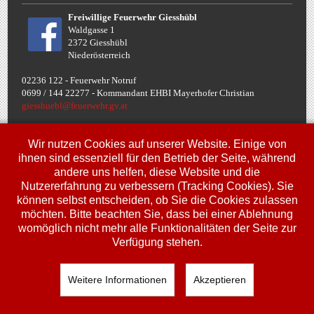
Freiwillige Feuerwehr Giesshübl
Waldgasse 1
2372 Giesshübl
Niederösterreich
02236 122 - Feuerwehr Notruf
0699 / 144 22277 - Komman
dant EHBI Mayerhofer Christian
giesshuebl@feuerwehr.gv.at
Termine
Wir nutzen Cookies auf unserer Website. Einige von
ihnen sind essenziell für den Betrieb der Seite, während
andere uns helfen, diese Website und die
Fr, 10. Jul.
Nutzererfahrung zu verbessern (Tracking Cookies). Sie
00:00
Uhr
Jugendbewerbe FJLA
können selbst entscheiden, ob Sie die Cookies zulassen
möchten. Bitte beachten Sie, dass bei einer Ablehnung
Sa, 11. Jul.
00:00
Uhr
womöglich nicht mehr alle Funktionalitäten der Seite zur
Jugendbewerbe FJLA
Verfügung stehen.
So, 12. Jul.
00:00
Uhr
Jugendbewerbe FJLA
Weitere Informationen
Akzeptieren
Copyright © 2018 Feuerwehr Giesshübl